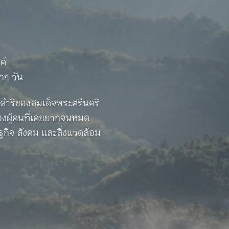
ค์
กๆ วัน
ชดำริของสมเด็จพระศรีนคริ
ของผู้คนที่เคยยากจนหมด
ฐกิจ สังคม และสิ่งแวดล้อม