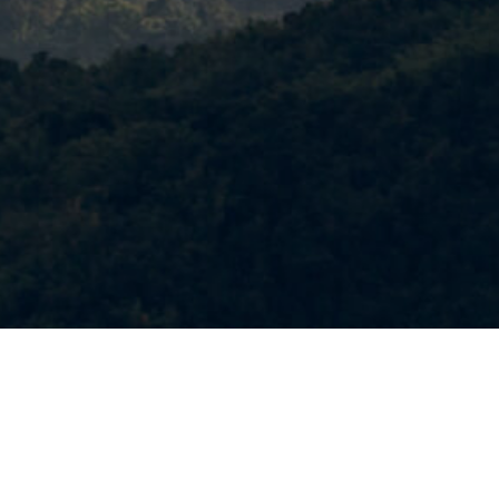
ALL JOBS
oundation under Royal Patronage Bangkok
Doi Tung Development Projec