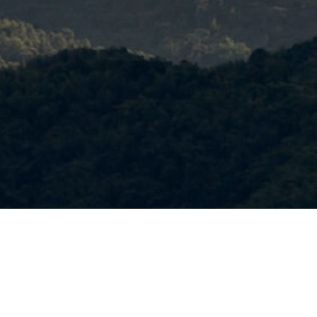
All
The Mae Fah Lung F