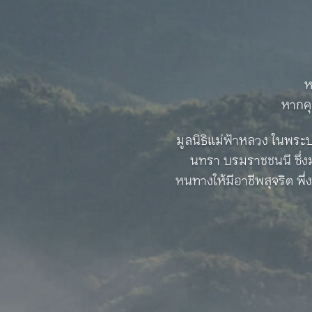
ห
หากคุ
มูลนิธิแม่ฟ้าหลวง ในพระ
นทรา บรมราชชนนี ซึ่งม
หนทางให้มีอาชีพสุจริต พึ