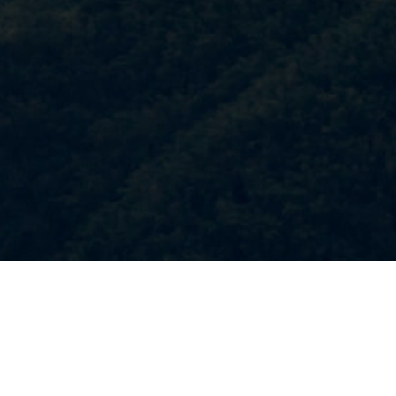
t Chiangrai
Other Areas