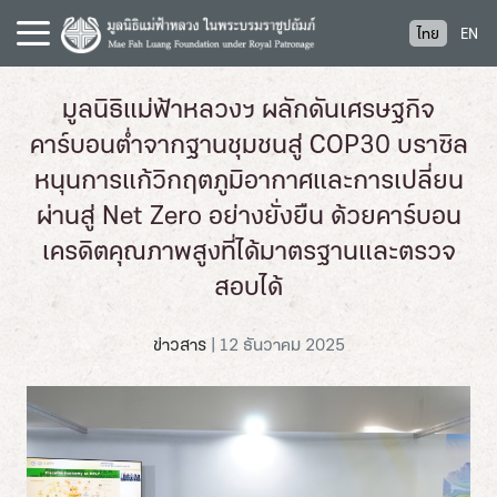
S
ไทย
EN
k
i
p
มูลนิธิแม่ฟ้าหลวงฯ ผลักดันเศรษฐกิจ
t
คาร์บอนต่ำจากฐานชุมชนสู่ COP30 บราซิล
o
c
หนุนการแก้วิกฤตภูมิอากาศและการเปลี่ยน
o
ผ่านสู่ Net Zero อย่างยั่งยืน ด้วยคาร์บอน
n
เครดิตคุณภาพสูงที่ได้มาตรฐานและตรวจ
t
e
สอบได้
n
t
ข่าวสาร
|
12 ธันวาคม 2025