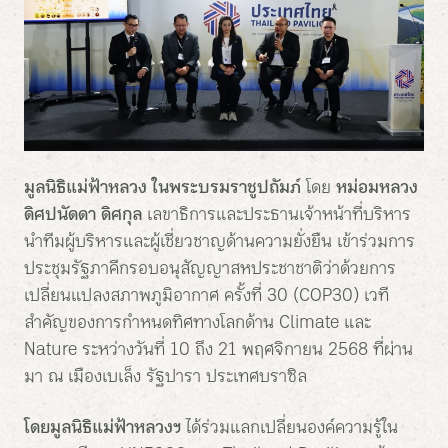
มูลนิธิแม่ฟ้าหลวง ในพระบรมราชูปถัมภ์
โดย
หม่อมหลวง
ดิศปนัดดา ดิศกุล
เลขาธิการและประธานเจ้าหน้าที่บริหาร
นำทีมผู้บริหารและผู้เชี่ยวชาญด้านความยั่งยืน เข้าร่วมการ
ประชุมรัฐภาคีกรอบอนุสัญญาสหประชาชาติว่าด้วยการ
เปลี่ยนแปลงสภาพภูมิอากาศ ครั้งที่ 30 (COP30) เวที
สำคัญของการกำหนดทิศทางโลกด้าน Climate และ
Nature ระหว่างวันที่ 10 ถึง 21 พฤศจิกายน 2568 ที่ผ่าน
มา ณ เมืองเบเล็ง รัฐปารา ประเทศบราซิล
โดยมูลนิธิแม่ฟ้าหลวงฯ
ได้ร่วมแลกเปลี่ยนองค์ความรู้ใน