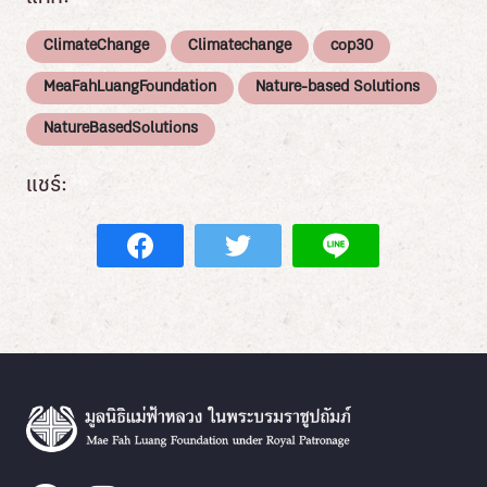
ClimateChange
Climatechange
cop30
MeaFahLuangFoundation
Nature-based Solutions
NatureBasedSolutions
แชร์: