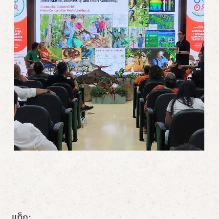
แท็ก: