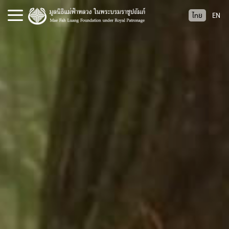
S
ไทย
EN
k
i
p
t
o
c
o
n
t
e
n
t