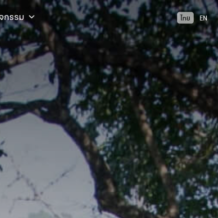
ิจกรรม
ไทย
EN