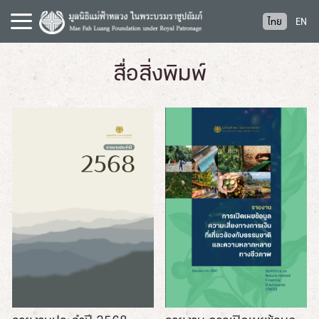
S
ไทย
EN
k
i
p
สื่อสิ่งพิมพ์
t
o
c
o
n
t
e
n
t