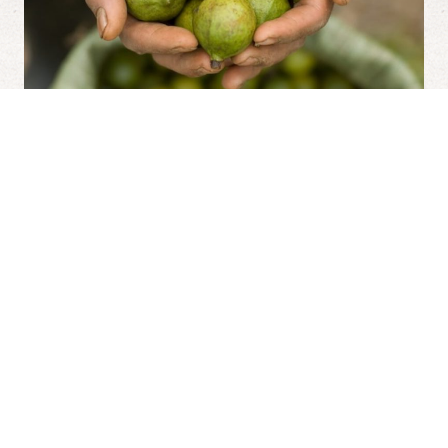
จากนั้นเข้าสู่การพัฒนาขั้นถัดมาคือ
ระยะที่ 2 : ‘พอเพียง’
เน้นการฟื้นฟูทรัพยากรธรรมชาติและยกระดับคุณภาพชีวิต
ด้วยการเพิ่มมูลค่าผลผลิตในท้องถิ่น ส่งเสริมอาชีพที่เหมาะ
สมกับภูมิสังคมและภูมิปัญญาท้องถิ่น เพื่อปพื้นฐานให้
ชุมชนสามารถนำไปต่อยอดสร้างรายได้ระยะยาวที่มั่นคงได้
โครงการพัฒนาดอยตุงฯ จัดสรรอาชีพรองรับคนรุ่นใหม่ที่
สนใจงานประเภทอื่นเช่นกัน ไม่ว่าจะเป็นงานในโรงงาน
แปรรูป งานหัตถกรรม และยังมีงานเพาะเลี้ยงเนื้อเยื่อ รวม