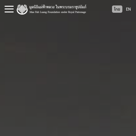
S
ไทย
EN
k
i
p
t
o
c
o
n
t
e
n
t