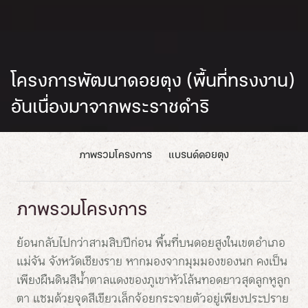
โครงการพัฒนาดอยตุง (พื้นที่ทรงงาน)
อันเนื่องมาจากพระราชดำริ
ภาพรวมโครงการ
แบรนด์ดอยตุง
ภาพรวมโครงการ
ย้อนกลับไปกว่าสามสิบปีก่อน พื้นที่บนดอยสูงในเขตอำเภอ
แม่จัน จังหวัดเชียงราย หากมองจากมุมมองของนก คงเป็น
เพียงผืนดินสีน้ำตาลแดงของภูเขาหัวโล้นทอดยาวสุดลูกหูลูก
ตา แซมด้วยจุดสีเขียวเล็กจ้อยกระจายตัวอยู่เพียงประปราย