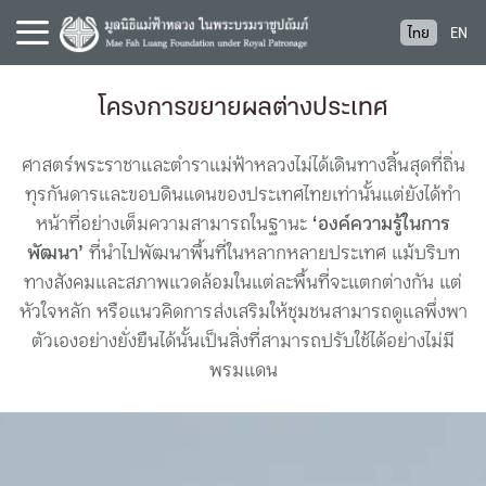
S
ไทย
EN
k
i
p
โครงการขยายผลต่างประเทศ
t
o
ศาสตร์พระราชาและตำราแม่ฟ้าหลวงไม่ได้เดินทางสิ้นสุดที่ถิ่น
c
ทุรกันดารและขอบดินแดนของประเทศไทยเท่านั้น แต่ยังได้ทำ
o
หน้าที่อย่างเต็มความสามารถในฐานะ
‘องค์ความรู้ในการ
n
พัฒนา’
ที่นำไปพัฒนาพื้นที่ในหลากหลายประเทศ แม้บริบท
t
e
ทางสังคมและสภาพแวดล้อมในแต่ละพื้นที่จะแตกต่างกัน แต่
n
หัวใจหลัก หรือแนวคิดการส่งเสริมให้ชุมชนสามารถดูแลพึ่งพา
t
ตัวเองอย่างยั่งยืนได้นั้นเป็นสิ่งที่สามารถปรับใช้ได้อย่างไม่มี
พรมแดน