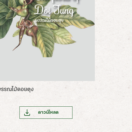
รรณไม้ดอยตุง
ดาวน์โหลด