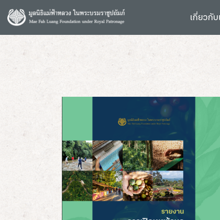
S
k
เกี่ยวกับ
i
p
t
o
c
o
n
t
e
n
t