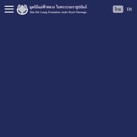
S
ไทย
EN
k
i
p
t
o
c
o
n
t
e
n
t