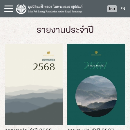
S
ไทย
EN
k
i
p
รายงานประจำปี
t
o
c
o
n
t
e
n
t