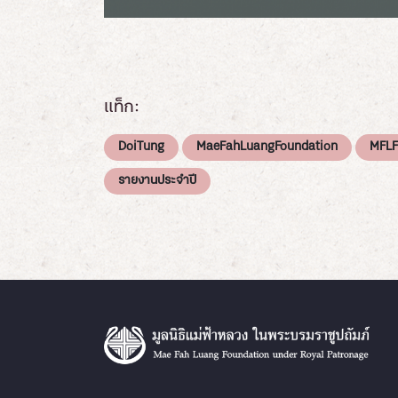
แท็ก:
DoiTung
MaeFahLuangFoundation
MFLF
รายงานประจำปี