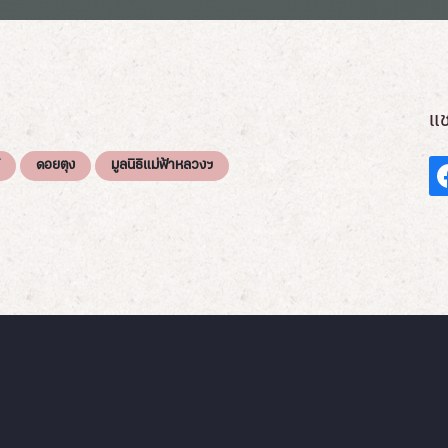
แช
ดอยตุง
มูลนิธิแม่ฟ้าหลวงฯ