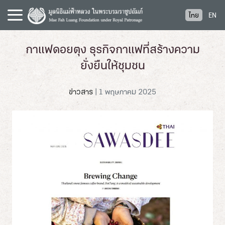
S
ไทย
EN
k
i
p
กาแฟดอยตุง ธุรกิจกาแฟที่สร้างความ
t
ยั่งยืนให้ชุมชน
o
c
o
ข่าวสาร
|
1 พฤษภาคม 2025
n
t
e
n
t