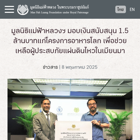
S
ไทย
EN
k
i
p
มูลนิธิแม่ฟ้าหลวงฯ มอบเงินสนับสนุน 1.5
t
ล้านบาทแก่โครงการอาหารโลก เพื่อช่วย
o
c
เหลือผู้ประสบภัยแผ่นดินไหวในเมียนมา
o
n
ข่าวสาร
|
8 พฤษภาคม 2025
t
e
n
t