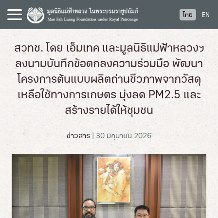
S
ไทย
EN
k
i
p
สวทช. โดย เอ็มเทค และมูลนิธิแม่ฟ้าหลวงฯ
t
ลงนามบันทึกข้อตกลงความร่วมมือ พัฒนา
o
c
โครงการต้นแบบผลิตถ่านชีวภาพจากวัสดุ
o
เหลือใช้ทางการเกษตร มุ่งลด PM2.5 และ
n
สร้างรายได้ให้ชุมชน
t
e
n
ข่าวสาร
|
30 มิถุนายน 2026
t