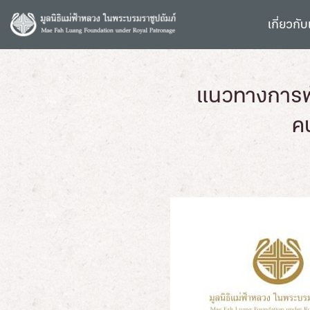
S
k
เกี่ยวกับ
i
p
t
o
แนวทางการพั
c
ค
o
n
t
e
n
t