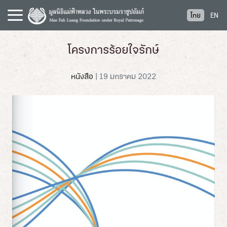
S
ไทย
EN
k
i
p
โครงการร้อยใจรักษ์
t
o
หนังสือ
|
19 มกราคม 2022
c
o
n
t
e
n
t