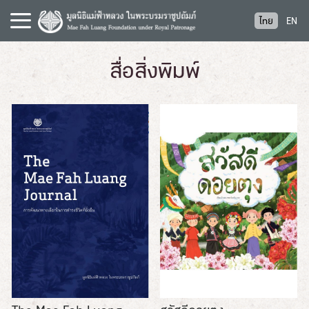
S
ไทย
EN
k
i
p
สื่อสิ่งพิมพ์
t
o
c
o
n
t
e
n
t