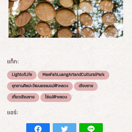
แท็ก:
LightofLife
MaeFahLuangArtandCulturalPark
อุทยานศิลปะวัฒนธรรมแม่ฟ้าหลวง
เชียงราย
เที่ยวเชียงราย
ไร่แม่ฟ้าหลวง
แชร์: