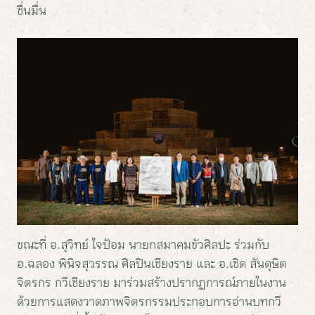
ชื่นมื่น
ขณะที่ อ.สุวิทย์ ใจป้อม นายกสมาคมขัวศิลปะ ร่วมกับ
อ.ฉลอง พินิจสุวรรณ ศิลปินเชียงราย และ อ.เชิด สันดุษิต
จิตรกร กวีเชียงราย มาร่วมสร้างปรากฏการณ์ภายในงาน
ด้วยการแสดงวาดภาพจิตรกรรมประกอบการอ่านบทกวี