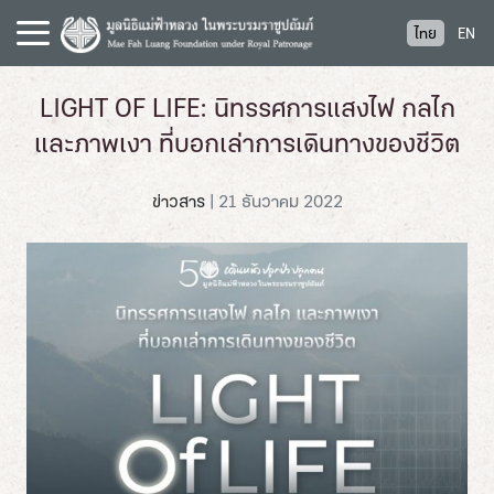
S
ไทย
EN
k
i
p
LIGHT OF LIFE: นิทรรศการแสงไฟ กลไก
t
และภาพเงา ที่บอกเล่าการเดินทางของชีวิต
o
c
o
ข่าวสาร
|
21 ธันวาคม 2022
n
t
e
n
t