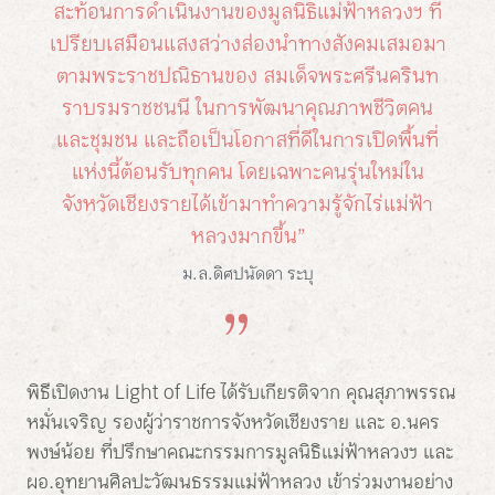
สะท้อนการดำเนินงานของมูลนิธิแม่ฟ้าหลวงฯ ที่
เปรียบเสมือนแสงสว่างส่องนำทางสังคมเสมอมา
ตามพระราชปณิธานของ สมเด็จพระศรีนครินท
ราบรมราชชนนี ในการพัฒนาคุณภาพชีวิตคน
และชุมชน และถือเป็นโอกาสที่ดีในการเปิดพื้นที่
แห่งนี้ต้อนรับทุกคน โดยเฉพาะคนรุ่นใหม่ใน
จังหวัดเชียงรายได้เข้ามาทำความรู้จักไร่แม่ฟ้า
หลวงมากขึ้น”
ม.ล.ดิศปนัดดา ระบุ
พิธีเปิดงาน Light of Life ได้รับเกียรติจาก คุณสุภาพรรณ
หมั่นเจริญ รองผู้ว่าราชการจังหวัดเชียงราย และ อ.นคร
พงษ์น้อย ที่ปรึกษาคณะกรรมการมูลนิธิแม่ฟ้าหลวงฯ และ
ผอ.อุทยานศิลปะวัฒนธรรมแม่ฟ้าหลวง เข้าร่วมงานอย่าง