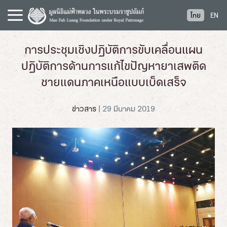
S
ไทย
EN
k
i
p
การประชุมเชิงปฏิบัติการขับเคลื่อนแผน
t
ปฏิบัติการด้านการแก้ไขปัญหายาเสพติด
o
c
ชายแดนภาคเหนือแบบเบ็ดเสร็จ
o
n
ข่าวสาร
|
29 มีนาคม 2019
t
e
n
t