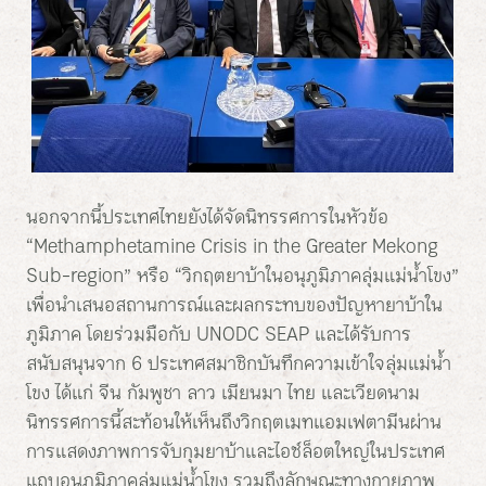
นอกจากนี้ประเทศไทยยังได้จัดนิทรรศการในหัวข้อ
“Methamphetamine Crisis in the Greater Mekong
Sub-region” หรือ “วิกฤตยาบ้าในอนุภูมิภาคลุ่มแม่น้ำโขง”
เพื่อนำเสนอสถานการณ์และผลกระทบของปัญหายาบ้าใน
ภูมิภาค โดยร่วมมือกับ UNODC SEAP และได้รับการ
สนับสนุนจาก 6 ประเทศสมาชิกบันทึกความเข้าใจลุ่มแม่น้ำ
โขง ได้แก่ จีน กัมพูชา ลาว เมียนมา ไทย และเวียดนาม
นิทรรศการนี้สะท้อนให้เห็นถึงวิกฤตเมทแอมเฟตามีนผ่าน
การแสดงภาพการจับกุมยาบ้าและไอซ์ล็อตใหญ่ในประเทศ
แถบอนุภูมิภาคลุ่มแม่น้ำโขง รวมถึงลักษณะทางกายภาพ