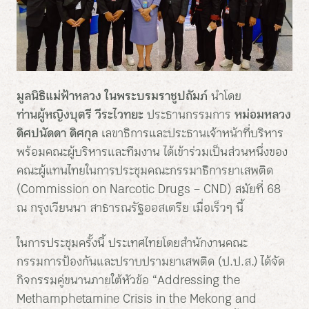
มูลนิธิแม่ฟ้าหลวง ในพระบรมราชูปถัมภ์
นำโดย
ท่านผู้หญิงบุตรี วีระไวทยะ
ประธานกรรมการ
หม่อมหลวง
ดิศปนัดดา ดิศกุล
เลขาธิการและประธานเจ้าหน้าที่บริหาร
พร้อมคณะผู้บริหารและทีมงาน ได้เข้าร่วมเป็นส่วนหนึ่งของ
คณะผู้แทนไทยในการประชุมคณะกรรมาธิการยาเสพติด
(Commission on Narcotic Drugs – CND) สมัยที่ 68
ณ กรุงเวียนนา สาธารณรัฐออสเตรีย เมื่อเร็วๆ นี้
ในการประชุมครั้งนี้ ประเทศไทยโดยสำนักงานคณะ
กรรมการป้องกันและปราบปรามยาเสพติด (ป.ป.ส.) ได้จัด
กิจกรรมคู่ขนานภายใต้หัวข้อ “Addressing the
Methamphetamine Crisis in the Mekong and