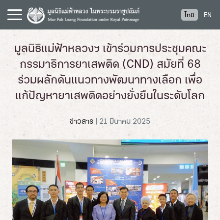
S
ไทย
EN
k
i
p
มูลนิธิแม่ฟ้าหลวงฯ เข้าร่วมการประชุมคณะ
t
กรรมาธิการยาเสพติด (CND) สมัยที่ 68
o
c
ร่วมผลักดันแนวทางพัฒนาทางเลือก เพื่อ
o
แก้ปัญหายาเสพติดอย่างยั่งยืนในระดับโลก
n
t
ข่าวสาร
|
21 มีนาคม 2025
e
n
t