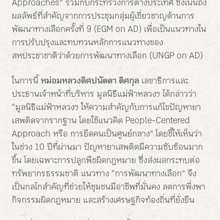
Approaches” ร่วมกับกระทรวงการต่างประเทศ ซึ่งเน้นถึง
ผลลัพธ์ที่สำคัญจากการประชุมกลุ่มผู้เชี่ยวชาญด้านการ
พัฒนาทางเลือกครั้งที่ 9 (EGM on AD) เพื่อเป็นแนวทางใน
การปรับปรุงและทบทวนหลักการแนวทางของ
สหประชาชาติว่าด้วยการพัฒนาทางเลือก (UNGP on AD)
ในการนี้
หม่อมหลวงดิศปนัดดา ดิศกุล
เลขาธิการและ
ประธานเจ้าหน้าที่บริหาร มูลนิธิแม่ฟ้าหลวงฯ ได้กล่าวว่า
“มูลนิธิแม่ฟ้าหลวงฯ ให้ความสำคัญกับการแก้ไขปัญหายา
เสพติดจากรากฐาน โดยใช้แนวคิด People-Centered
Approach หรือ การยึดคนเป็นศูนย์กลาง” โดยชี้ให้เห็นว่า
ในช่วง 10 ปีที่ผ่านมา ปัญหายาเสพติดมีความซับซ้อนมาก
ขึ้น โดยเฉพาะการปลูกพืชผิดกฎหมาย ซึ่งส่งผลกระทบต่อ
ทรัพยากรธรรมชาติ แนวทาง “การพัฒนาทางเลือก” จึง
เป็นกลไกสำคัญที่ช่วยให้ชุมชนมีอาชีพที่มั่นคง ลดการพึ่งพา
กิจกรรมผิดกฎหมาย และสร้างเศรษฐกิจท้องถิ่นที่ยั่งยืน