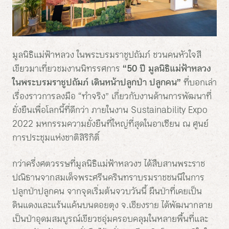
มูลนิธิแม่ฟ้าหลวง ในพระบรมราชูปถัมภ์ ชวนคนหัวใจสี
เขียวมาเที่ยวชมงานนิทรรศการ
“50 ปี มูลนิธิแม่ฟ้าหลวง
ในพระบรมราชูปถัมภ์ เดินหน้าปลูกป่า ปลูกคน”
ที่บอกเล่า
เรื่องราวการลงมือ “ทำจริง” เกี่ยวกับงานด้านการพัฒนาที่
ยั่งยืนเพื่อโลกนี้ที่ดีกว่า ภายในงาน Sustainability Expo
2022 มหกรรมความยั่งยืนที่ใหญ่ที่สุดในอาเซียน ณ ศูนย์
การประชุมแห่งชาติสิริกิติ์
กว่าครึ่งศตวรรษที่มูลนิธิแม่ฟ้าหลวงฯ ได้สืบสานพระราช
ปณิธานจากสมเด็จพระศรีนครินทราบรมราชชนนีในการ
ปลูกป่าปลูกคน จากจุดเริ่มต้นจวบวันนี้ ผืนป่าที่เคยเป็น
ดินแดงและแร้นแค้นบนดอยตุง จ.เชียงราย ได้พัฒนากลาย
เป็นป่าอุดมสมบูรณ์เขียวชอุ่มครอบคลุมในหลายพื้นที่และ