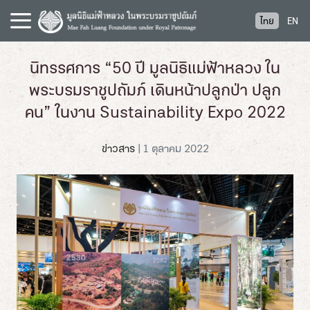
S
ไทย
EN
k
i
p
นิทรรศการ “50 ปี มูลนิธิแม่ฟ้าหลวง ใน
t
พระบรมราชูปถัมภ์ เดินหน้าปลูกป่า ปลูก
o
c
คน” ในงาน Sustainability Expo 2022
o
n
ข่าวสาร
|
1 ตุลาคม 2022
t
e
n
t