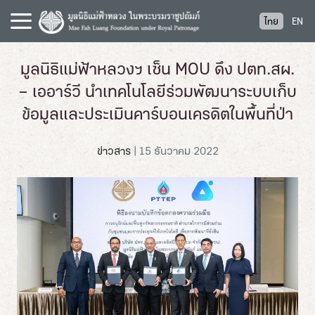
S
ไทย
EN
k
i
p
มูลนิธิแม่ฟ้าหลวงฯ เซ็น MOU ดึง ปตท.สผ.
t
– เออาร์วี นำเทคโนโลยีร่วมพัฒนาระบบเก็บ
o
c
ข้อมูลและประเมินคาร์บอนเครดิตในพื้นที่ป่า
o
n
ข่าวสาร
|
15 ธันวาคม 2022
t
e
n
t