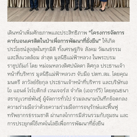
เดินหน้าเพิ่มศักยภาพและประสิทธิภาพ
“โครงการจัดการ
คาร์บอนเครดิตในป่าเพื่อการพัฒนาที่ยั่งยืน”
ให้เกิด
ประโยชน์สูงสุดในทุกมิติ ทั้งเศรษฐกิจ สังคม วัฒนธรรม
และสิ่งแวดล้อม ล่าสุด มูลนิธิแม่ฟ้าหลวง ในพระบรม
ราชูปถัมภ์ โดย หม่อมหลวงดิศปนัดดา ดิศกุล ประธานเจ้า
หน้าที่บริหาร มูลนิธิแม่ฟ้าหลวงฯ จับมือ ปตท.สผ. โดยคุณ
มนตรี ลาวัลย์ชัยกุล ประธานเจ้าหน้าที่บริหาร และบริษัทเอ
ไอ แอนด์ โรโบติกส์ เวนเจอร์ส จำกัด (เออาร์วี) โดยคุณธนา
สราญเวทย์พันธุ์ ผู้จัดการทั่วไป ร่วมลงนามบันทึกข้อตกลง
ความร่วมมือว่าด้วยความร่วมมือการอนุรักษ์และฟื้นฟู
ทรัพยากรธรรมชาติ ผ่านกลไกการมีส่วนรวมกับชุมชน และ
การประยุกต์ใช้เทคโนโลยีเพื่อการพัฒนาที่ยั่งยืน