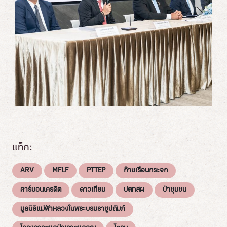
แท็ก:
ARV
MFLF
PTTEP
ก๊าซเรือนกระจก
คาร์บอนเครดิต
ดาวเทียม
ปตทสผ
ป่าชุมชน
มูลนิธิแม่ฟ้าหลวงในพระบรมราชูปถัมภ์