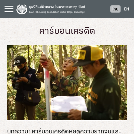
S
ไทย
EN
k
i
p
คาร์บอนเครดิต
t
o
c
o
n
t
e
n
t
บทความ: คาร์บอนเครดิตหยุดความยากจนและ