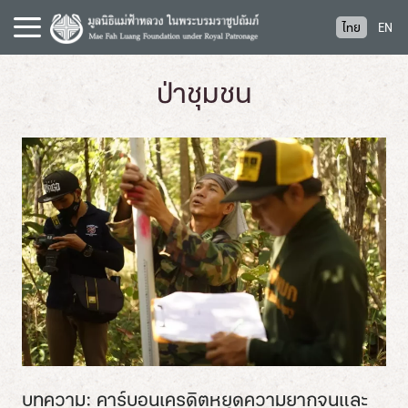
S
ไทย
EN
k
i
p
ป่าชุมชน
t
o
c
o
n
t
e
n
t
บทความ: คาร์บอนเครดิตหยุดความยากจนและ