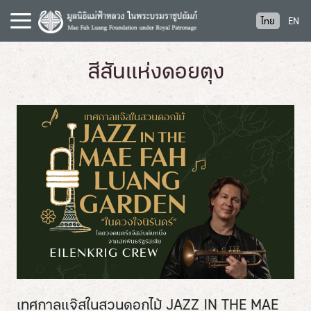
S
ไทย
EN
k
i
p
สีสันแห่งดอยตุง
t
o
c
o
n
t
e
n
t
เทศกาลแจ๊สในสวนดอกไม้ JAZZ IN THE MAE