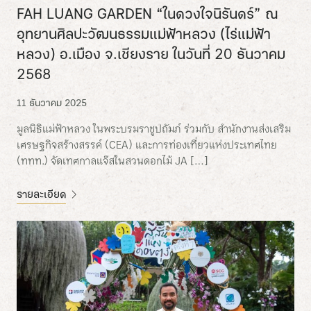
FAH LUANG GARDEN “ในดวงใจนิรันดร์” ณ
อุทยานศิลปะวัฒนธรรมแม่ฟ้าหลวง (ไร่แม่ฟ้า
หลวง) อ.เมือง จ.เชียงราย ในวันที่ 20 ธันวาคม
2568
11 ธันวาคม 2025
มูลนิธิแม่ฟ้าหลวง ในพระบรมราชูปถัมภ์ ร่วมกับ สำนักงานส่งเสริม
เศรษฐกิจสร้างสรรค์ (CEA) และการท่องเที่ยวแห่งประเทศไทย
(ททท.) จัดเทศกาลแจ๊สในสวนดอกไม้ JA […]
รายละเอียด