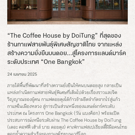
“The Coffee House by DoiTung” ที่สุดของ
ร้านกาแฟสายพันธุ์พิเศษสัญชาติไทย จากแหล่ง
สร้างความยั่งยืนบนดอย…สู่โครงการแลนด์มาร์ค
ระดับประเทศ “One Bangkok”
24 เมษายน 2025
ภายใต้พื้นที่พัฒนาที่สร้างความยั่งยืนให้คนบนดอยสูง กลายเป็น
แหล่งกำเนิดกาแฟสายพันธุ์พิเศษที่เต็มไปด้วยเรื่องราวและจิต
วิญญาณของผู้คน กาแฟดอยตุงได้ก้าวข้ามขีดจำกัดจากไร่สู่แก้ว
กาแฟในเมืองหลวง สู่การเป็นส่วนหนึ่งของแลนด์มาร์คระดับ
ประเทศ ณ โครงการ One Bangkok (วัน แบงค็อก) พร้อมเปิด
ประสบการณ์เหนือระดับผ่าน The Coffee House by DoiTung
(เดอะ คอฟฟี่ เฮ้าส์ บาย ดอยตุง) คาเฟ่กาแฟสเปเชียลตี้ฝีมือคนไทย
ตอกย้ำความสำเร็จของกาแฟไทยบนเวทีโลก