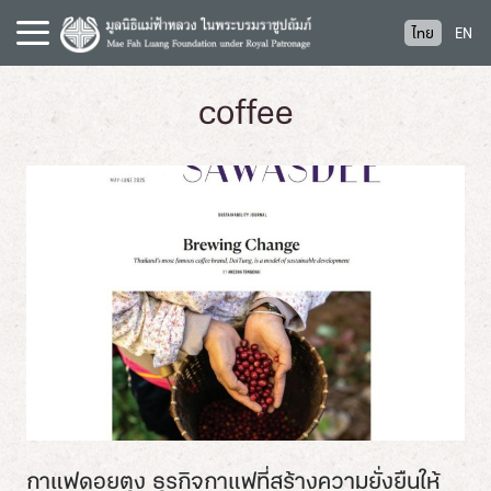
S
ไทย
EN
k
i
p
coffee
t
o
c
o
n
t
e
n
t
กาแฟดอยตุง ธุรกิจกาแฟที่สร้างความยั่งยืนให้