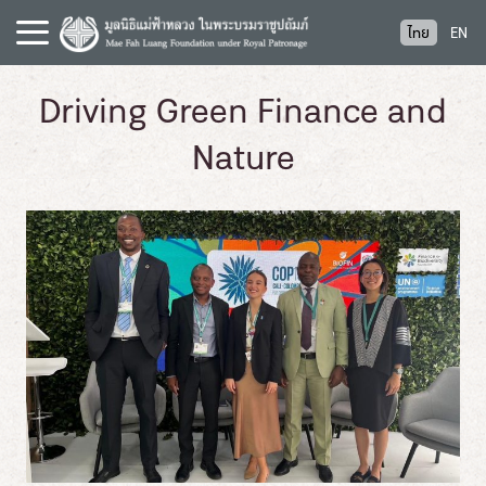
S
ไทย
EN
k
i
p
Driving Green Finance and
t
o
Nature
c
o
n
t
e
n
t