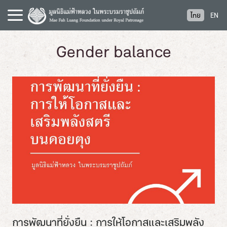
S
ไทย
EN
k
i
p
Gender balance
t
o
c
o
n
t
e
n
t
การพัฒนาที่ยั่งยืน : การให้โอกาสและเสริมพลัง