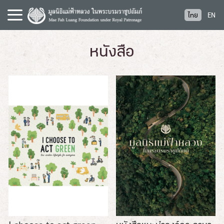
S
ไทย
EN
k
i
p
หนังสือ
t
o
c
o
n
t
e
n
t