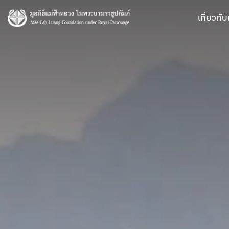
S
k
เกี่ยวกับ
i
p
t
o
c
o
n
t
e
n
t