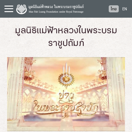
S
ไทย
EN
k
i
p
มูลนิธิแม่ฟ้าหลวงในพระบรม
t
o
ราชูปถัมภ์
c
o
n
t
e
n
t