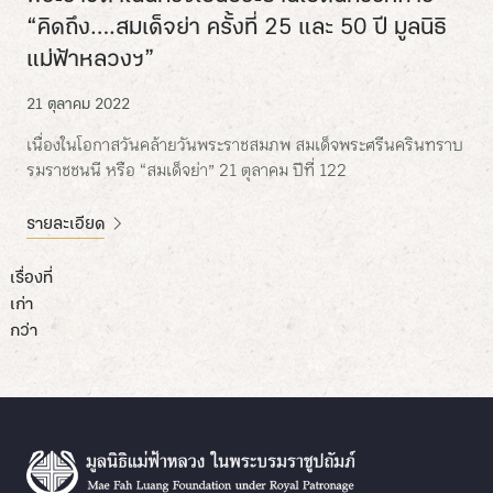
“คิดถึง….สมเด็จย่า ครั้งที่ 25 และ 50 ปี มูลนิธิ
แม่ฟ้าหลวงฯ”
21 ตุลาคม 2022
เนื่องในโอกาสวันคล้ายวันพระราชสมภพ สมเด็จพระศรีนครินทราบ
รมราชชนนี หรือ “สมเด็จย่า” 21 ตุลาคม ปีที่ 122
รายละเอียด
แนะแนว
เรื่องที่
เก่า
เรื่อง
กว่า