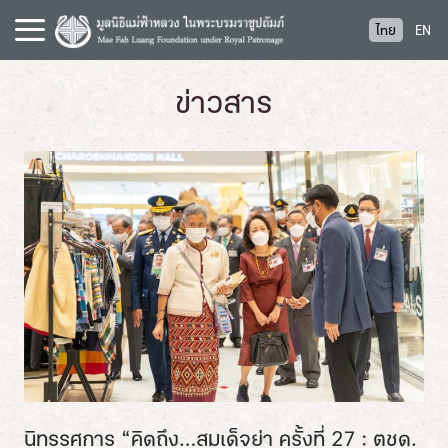
S
ไทย
EN
k
i
p
ข่าวสาร
t
o
c
o
n
t
e
n
t
นิทรรศการ “คิดถึง…สมเด็จย่า ครั้งที่ 27 : ตชด.